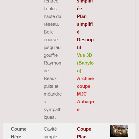
l’entrée
simplifi
la plus
ée
haute du
Plan
réseau.
simplifi
Belle
é
course
Descrip
jusqu’au
tif
gouffre
Vue 3D
Raymon
(Babylo
de.
n)
Beaux
Archive
puits et
coupe
méandre
MJC
s
Aubagn
sympath
e
iques.
Coume
Cavité
Coupe
Nère
simple
Plan