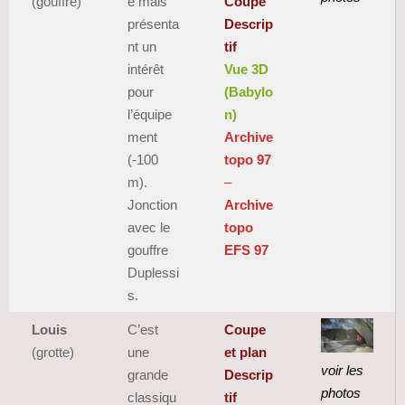
(gouffre)
é mais
Coupe
présenta
Descrip
nt un
tif
intérêt
Vue 3D
pour
(Babylo
l’équipe
n)
ment
Archive
(-100
topo 97
m).
–
Jonction
Archive
avec le
topo
gouffre
EFS 97
Duplessi
s.
Louis
C’est
Coupe
(grotte)
une
et plan
voir les
grande
Descrip
photos
classiqu
tif