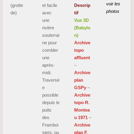
voir les
(grotte
et facile
Descrip
photos
de)
avec
tif
une
Vue 3D
rivière
(Babylo
souterrai
n)
ne pour
Archive
combler
topo
une
affluent
après-
–
midi.
Archive
Traversé
plan
e
GSPy
–
possible
Archive
depuis le
topo R.
puits
Montea
des
u 1971
–
Framboi
Archive
siers, ou
plan F.