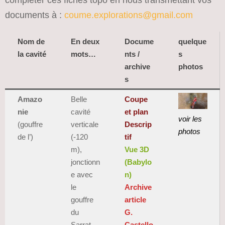
documents à :
coume.explorations@gmail.com
Nom de
En deux
Docume
quelque
la cavité
mots…
nts /
s
archive
photos
s
Amazo
Belle
Coupe
nie
cavité
et plan
voir les
(gouffre
verticale
Descrip
photos
de l’)
(-120
tif
m),
Vue 3D
jonctionn
(Babylo
e avec
n)
le
Archive
gouffre
article
du
G.
Sarrat
Castello