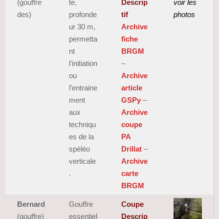
(gouffre
te,
Descrip
voir les
des)
profonde
tif
photos
ur 30 m,
Archive
permetta
fiche
nt
BRGM
l’initiation
–
ou
Archive
l’entraine
article
ment
GSPy
–
aux
Archive
techniqu
coupe
es de la
PA
spéléo
Drillat
–
verticale
Archive
.
carte
BRGM
Bernard
Gouffre
Coupe
(gouffre)
essentiel
Descrip