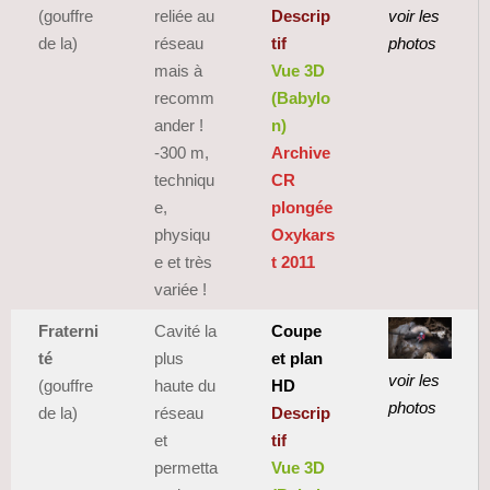
(gouffre
reliée au
Descrip
voir les
de la)
réseau
tif
photos
mais à
Vue 3D
recomm
(Babylo
ander !
n)
-300 m,
Archive
techniqu
CR
e,
plongée
physiqu
Oxykars
e et très
t 2011
variée !
Fraterni
Cavité la
Coupe
té
plus
et plan
voir les
(gouffre
haute du
HD
photos
de la)
réseau
Descrip
et
tif
permetta
Vue 3D