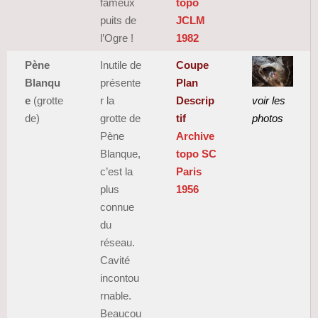
fameux
topo
puits de
JCLM
l’Ogre !
1982
Pène
Inutile de
C
oupe
Blanqu
présente
Plan
e
(grotte
r la
Descrip
voir les
de)
grotte de
tif
photos
Pène
Archive
Blanque,
topo SC
c’est la
Paris
plus
1956
connue
du
réseau.
Cavité
incontou
rnable.
Beaucou