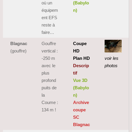
où un
(Babylo
équipem
n)
ent EFS
reste à
faire…
Blagnac
Gouffre
Coupe
(gouffre)
vertical :
HD
-250 m
Plan HD
voir les
avec le
Descrip
photos
plus
tif
profond
Vue 3D
puits de
(Babylo
la
n)
Coume :
Archive
134 m !
coupe
SC
Blagnac