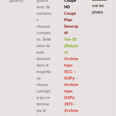
(gouffre)
gouffre
Coupe
voir les
avec de
HD
photos
nombreu
Coupe
x
Plan
réseaux
Descrip
complex
tif
es. Belle
Vue 3D
série de
(Babylo
puits
n)
donnant
Archive
dans le
topo
magnifiq
SCC –
ue
GSPy
–
réseau
Archive
Larrégol
topo
a qui se
GSPy
termine
1973
–
par le
Archive