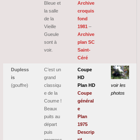
Bleue et
Archive
la salle
croquis
de la
fond
Vieille
1981
–
Gueule
Archive
sont à
plan SC
voir.
Saint-
Céré
Dupless
C’est un
Coupe
is
grand
HD
(gouffre)
classiqu
Plan HD
voir les
e de la
Coupe
photos
Coume !
général
Beaux
e
puits au
Plan
départ
1975
puis
Descrip
progress
tif