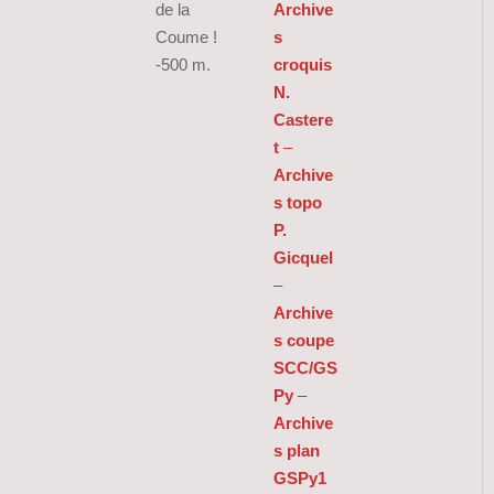
de la
Archive
Coume !
s
-500 m.
croquis
N.
Castere
t
–
Archive
s topo
P.
Gicquel
–
Archive
s coupe
SCC/GS
Py
–
Archive
s plan
GSPy1