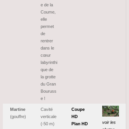
e de la
Coume,
elle
permet
de
rentrer
dans le
cœur
labyrinthi
que de
la grotte
du Gran
Bouruss
e !
Martine
Cavité
Coupe
(gouffre)
verticale
HD
voir les
(-50 m)
Plan HD