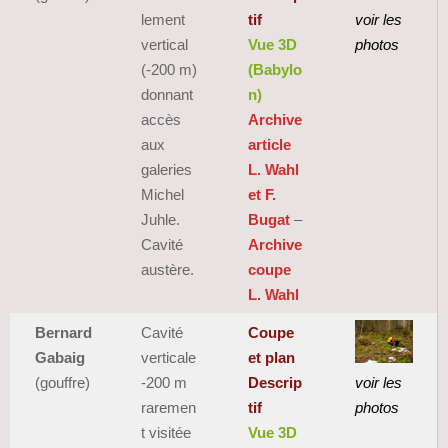
lement
tif
voir les
vertical
Vue 3D
photos
(-200 m)
(Babylo
donnant
n)
accès
Archive
aux
article
galeries
L. Wahl
Michel
et F.
Juhle.
Bugat
–
Cavité
Archive
austère.
coupe
L. Wahl
Bernard
Cavité
Coupe
Gabaig
verticale
et plan
(gouffre)
-200 m
Descrip
voir les
raremen
tif
photos
t visitée
Vue 3D