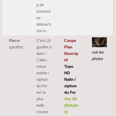
p de
traversé
es
débouch
ent ici.
Pierre
C’est LE
Coupe
(gouffre)
gouffre à
Plan
voir les
faire !
Descrip
photos
L’aller-
tif
retour
Topo
entrée /
HD
siphon
Nalin /
du Fer
siphon
est la
du Fer
plus
Vue 3D
belle
(Babylo
course
n)