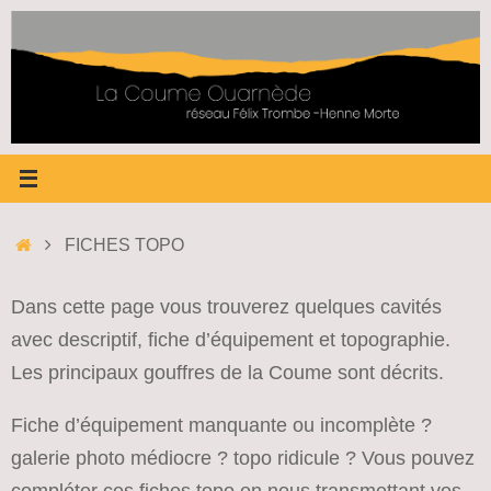
Passer
au
contenu
ACCUEIL
FICHES TOPO
Dans cette page vous trouverez quelques cavités
avec descriptif, fiche d’équipement et topographie.
Les principaux gouffres de la Coume sont décrits.
Fiche d’équipement manquante ou incomplète ?
galerie photo médiocre ? topo ridicule ? Vous pouvez
compléter ces fiches topo en nous transmettant vos