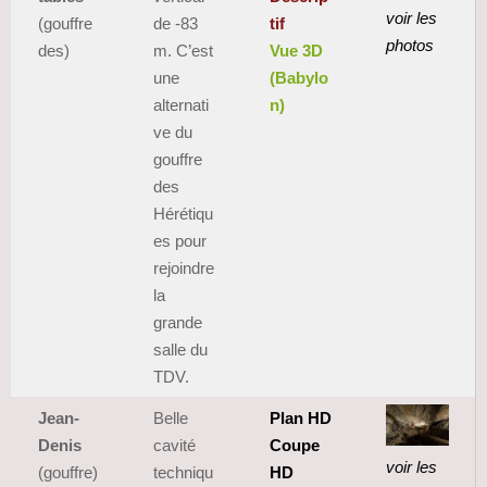
voir les
(gouffre
de -83
tif
photos
des)
m. C’est
Vue 3D
une
(Babylo
alternati
n)
ve du
gouffre
des
Hérétiqu
es pour
rejoindre
la
grande
salle du
TDV.
Jean-
Belle
Plan HD
Denis
cavité
Coupe
voir les
(gouffre)
techniqu
HD