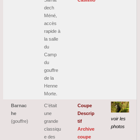
dech
Méné,
accès
rapide à
la salle
du
Camp
du
gouffre
de la
Henne
Morte.
Barnac
C’était
Coupe
he
une
Descrip
voir les
(gouffre)
grande
tif
photos
classiqu
Archive
e des
coupe