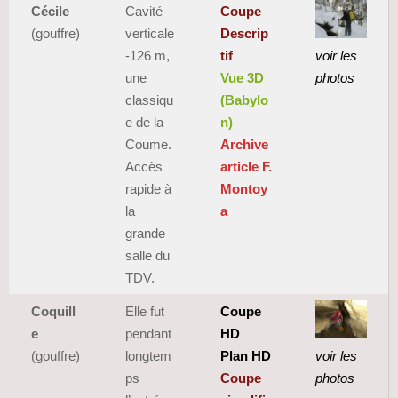
Cécile
Cavité
Coupe
(gouffre)
verticale
Descrip
-126 m,
tif
voir les
une
Vue 3D
photos
classiqu
(Babylo
e de la
n)
Coume.
Archive
Accès
article F.
rapide à
Montoy
la
a
grande
salle du
TDV.
Coquill
Elle fut
Coupe
e
pendant
HD
(gouffre)
longtem
Plan HD
voir les
ps
Coupe
photos