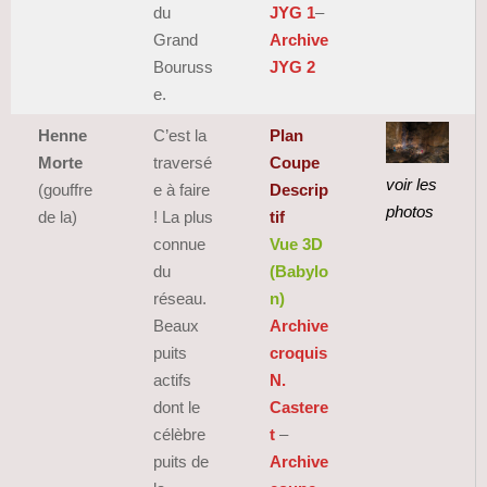
du
JYG 1
–
Grand
Archive
Bouruss
JYG 2
e.
Henne
C’est la
Plan
Morte
traversé
Coupe
voir les
(gouffre
e à faire
Descrip
photos
de la)
! La plus
tif
connue
Vue 3D
du
(Babylo
réseau.
n)
Beaux
Archive
puits
croquis
actifs
N.
dont le
Castere
célèbre
t
–
puits de
Archive