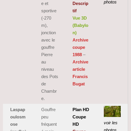
photos
e et
Descrip
sportive
tif
(-270
Vue 3D
m),
(Babylo
jonction
n)
avec le
Archive
gouffre
coupe
Pierre
1988
–
au
Archive
niveau
article
des Pots
Francis
de
Bugat
Chambr
e.
Laspap
Gouffre
Plan HD
oulosm
peu
Coupe
voir les
ose
fréquent
HD
photos