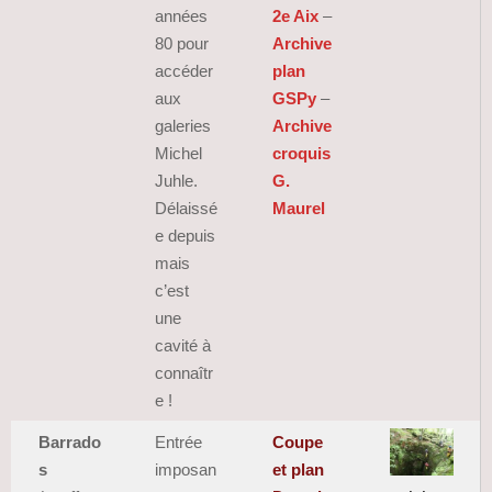
années
2e Aix
–
80 pour
Archive
accéder
plan
aux
GSPy
–
galeries
Archive
Michel
croquis
Juhle.
G.
Délaissé
Maurel
e depuis
mais
c’est
une
cavité à
connaîtr
e !
Barrado
Entrée
Coupe
s
imposan
et plan