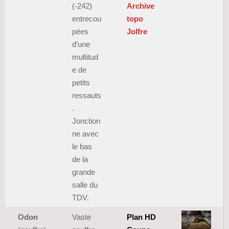
(-242)
Archive
entrecou
topo
pées
Jolfre
d’une
multitud
e de
petits
ressauts
.
Jonction
ne avec
le bas
de la
grande
salle du
TDV.
Odon
Vaste
Plan HD