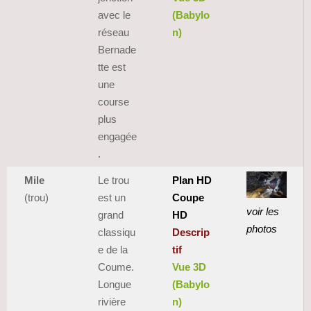
avec le
(Babylo
réseau
n)
Bernade
tte est
une
course
plus
engagée
.
Mile
Le trou
Plan HD
(trou)
est un
Coupe
voir les
grand
HD
photos
classiqu
Descrip
e de la
tif
Coume.
Vue 3D
Longue
(Babylo
rivière
n)