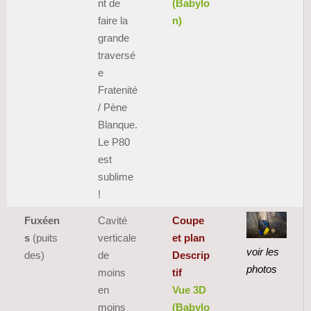
nt de
(Babylo
faire la
n)
grande
traversé
e
Fratenité
/ Pène
Blanque.
Le P80
est
sublime
!
Fuxéen
Cavité
Coupe
s
(puits
verticale
et plan
voir les
des)
de
Descrip
photos
moins
tif
en
Vue 3D
moins
(Babylo