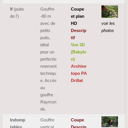
If
(puits
Gouffre
Coupe
de l’)
-80 m
et plan
avec de
HD
voir les
petits
Descrip
photos
puits,
tif
idéal
Vue 3D
pour un
(Babylo
perfectio
n)
nnement
Archive
techniqu
topo PA
e. Accès
Drillat
au
gouffre
Raymon
de.
Indomp
Gouffre
Coupe
tables
vertical
Descrip