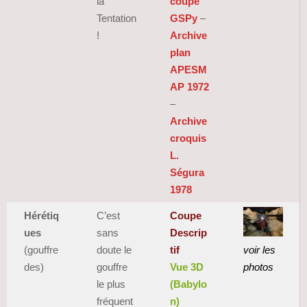
la
coupe
Tentation
GSPy
–
!
Archive
plan
APESM
AP 1972
–
Archive
croquis
L.
Ségura
1978
Hérétiq
C’est
Coupe
ues
sans
Descrip
(gouffre
doute le
tif
voir les
des)
gouffre
Vue 3D
photos
le plus
(Babylo
fréquent
n)