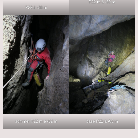
P22 m à -60 m
P22 à -38 m
sommet P22 m à -62 m
base P22 à -85 m