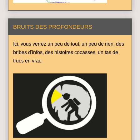
BRUITS DES PROFONDEURS
Ici, vous verrez un peu de tout, un peu de rien, des
bribes d'infos, des histoires cocasses, un tas de
trucs en vrac.