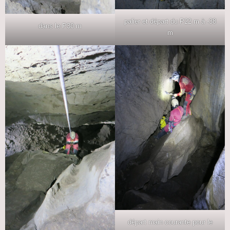
palier et départ du P22 m à -38
dans le P30 m
m
départ main courante pour le