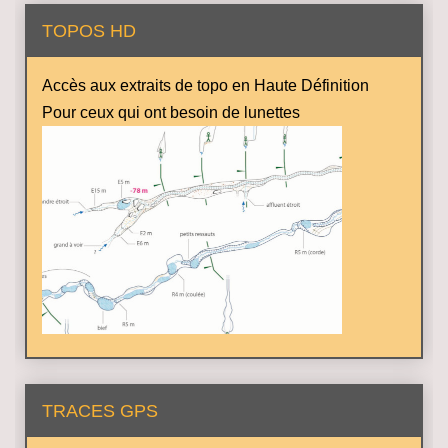
TOPOS HD
Accès aux extraits de topo en Haute Définition
Pour ceux qui ont besoin de lunettes
TRACES GPS