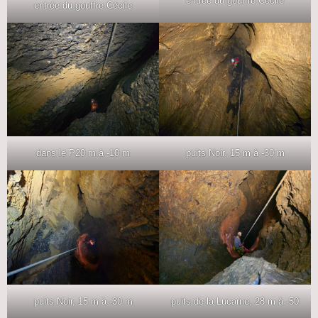
entrée du gouffre Cécile
entrée du gouffre Cécile
dans le P20 m à -10 m
puits Noir, 15 m à -30 m
puits Noir, 15 m à -30 m
puits de la Lucarne, 28 m à -50