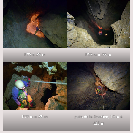
P23 à -85 m
P23 m à -85 m
P23 m à -85 m
puits de la Jonction, 10 m à
-115 m