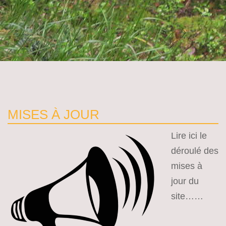
La Coume infos
MISES À JOUR
Lire ici le
déroulé des
mises à
jour du
site……