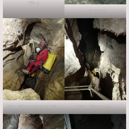
P11 m
puits d’entrée
départ 2ème puits, 7 m à -13 m
départ P24 m à -55 m