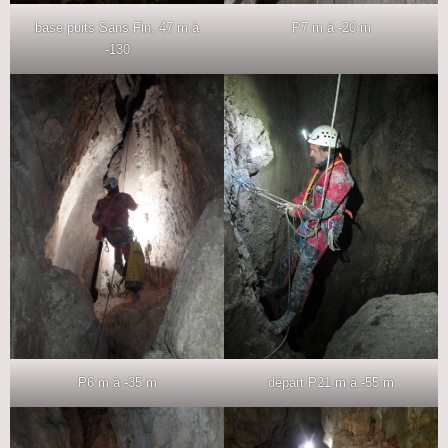
base puits Sans Fin, 47 m à
P7 m à -20 m
-130
P6 m à -35 m
départ P21 m à -55 m