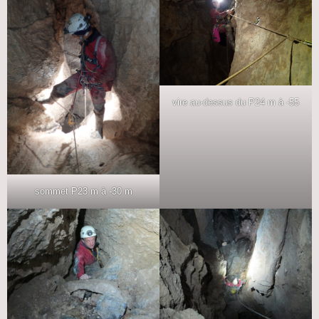
vire au-dessus du P24 m à -55
sommet P23 m à -30 m