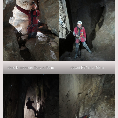
dans le méandre Tony à -50 m
départ P24 m à -55 m