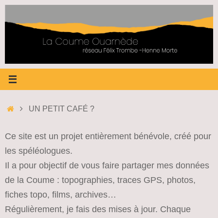
Passer
au
contenu
ACCUEIL
UN PETIT CAFÉ ?
Ce site est un projet entièrement bénévole, créé pour
les spéléologues.
Il a pour objectif de vous faire partager mes données
de la Coume : topographies, traces GPS, photos,
fiches topo, films, archives…
Régulièrement, je fais des mises à jour. Chaque