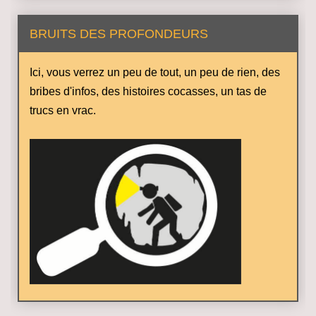
BRUITS DES PROFONDEURS
Ici, vous verrez un peu de tout, un peu de rien, des
bribes d'infos, des histoires cocasses, un tas de
trucs en vrac.