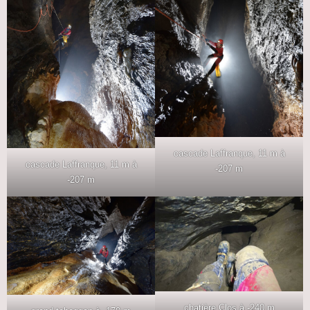
cascade Laffranque, 11 m à
cascade Laffranque, 11 m à
-207 m
-207 m
chatière Clos à -240 m