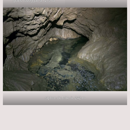
grand toboggan à -170 m
siphon du Mile à -242 m