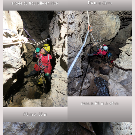
R4 m à -10 m
entrée du trou Mile en hiver
dans le P8 m à -40 m
P8 m à -35 m